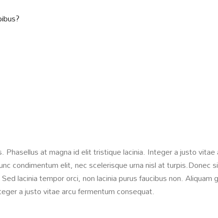
pibus?
us. Phasellus at magna id elit tristique lacinia. Integer a justo v
 nunc condimentum elit, nec scelerisque urna nisl at turpis.Donec
 Sed lacinia tempor orci, non lacinia purus faucibus non. Aliquam gr
 Integer a justo vitae arcu fermentum consequat.