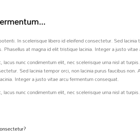
 fermentum...
enti. In scelerisque libero id eleifend consectetur. Sed lacinia t
s. Phasellus at magna id elit tristique lacinia. Integer a justo vi
t, lacus nunc condimentum elit, nec scelerisque urna nisl at tur
sectetur. Sed lacinia tempor orci, non lacinia purus faucibus non. A
 lacinia. Integer a justo vitae arcu fermentum consequat.
, lacus nunc condimentum elit, nec scelerisque urna nisl at turpis.
consectetur?