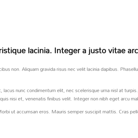
tristique lacinia. Integer a justo vitae
cibus non. Aliquam gravida risus nec velit lacinia dapibus. Phasellus
at, lacus nunc condimentum elit, nec scelerisque urna nisl at tu
is quis nisi et, venenatis finibus velit. Integer non nibh eget arcu 
orbi ut accumsan eros. Mauris semper suscipit mattis. Cras pell