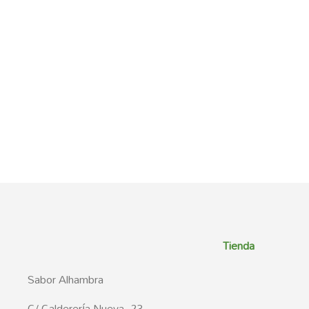
Tienda
Sabor Alhambra
C/ Calderería Nueva, 23