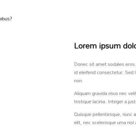
pibus?
Lorem ipsum dol
Donec sit amet sodales eros. 
id eleifend consectetur. Sed l
non.
Aliquam gravida risus nec veli
tristique lacinia. Integer a j
Quisque pellentesque, nunc a
elit, nec scelerisque urna nisl 