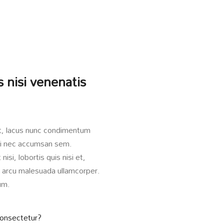
s nisi venenatis
at, lacus nunc condimentum
orbi nec accumsan sem.
isi, lobortis quis nisi et,
et arcu malesuada ullamcorper.
um.
consectetur?