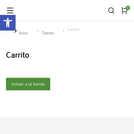
Abrir barra de herramientas
Carrito
Estás aquí:
Inicio
Tienda
Carrito
Volver a la tienda